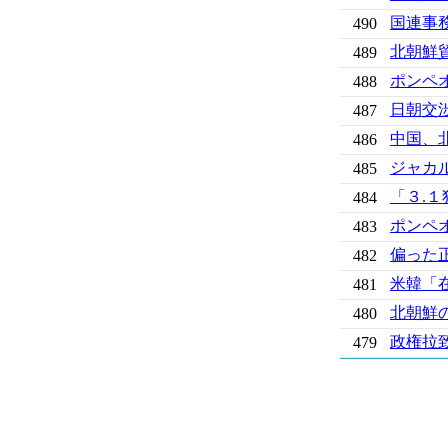
国連事
490
北朝鮮貿
489
ポンペ
488
日朝交
487
中国、
486
ジャカ
485
「３.
484
ポンペ
483
偏った
482
米韓「
481
北朝鮮
480
政権拉
479