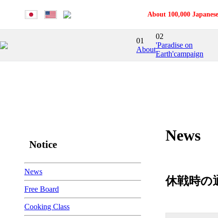
About 100,000 Japanese
02
01
'Paradise on
About
Earth'campaign
News
Notice
News
休戦時の
Free Board
Cooking Class