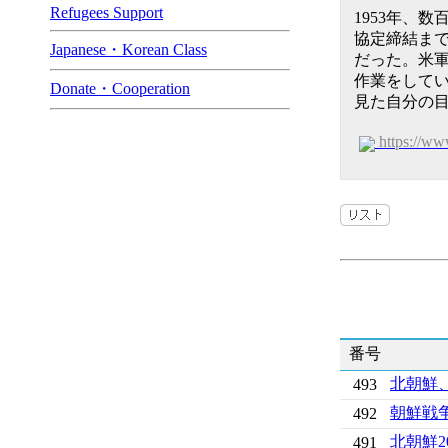
Refugees Support
1953年、
協定締結ま
Japanese・Korean Class
だった。米
作業をして
Donate・Cooperation
見た自分の
https://w
番号
北朝鮮
493
朝鮮戦
492
北朝鮮2
491