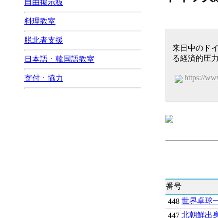
自由掲示板
料理教室
脱北者支援
来日中のドイ
る経済的圧
日本語ㆍ韓国語教室
https://ww
寄付ㆍ協力
番号
世界卓球
448
北朝鮮出
447