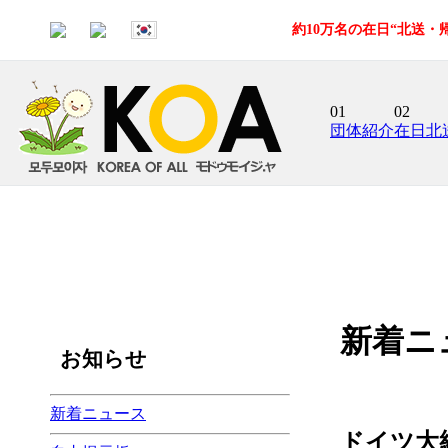
約10万名の在日“北送
01
02
団体紹介
在日北
新着ニ
お知らせ
新着ニュース
ドイツ大