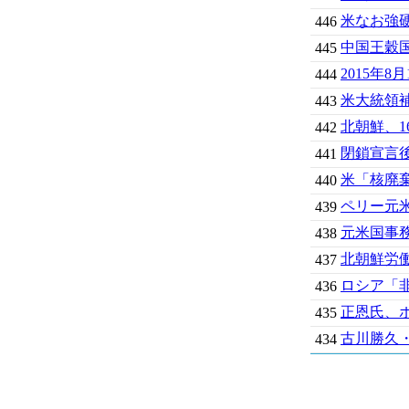
米なお強
446
中国王穀国
445
2015年
444
米大統領
443
北朝鮮、1
442
閉鎖宣言
441
米「核廃
440
ペリー元
439
元米国事
438
北朝鮮労
437
ロシア「
436
正恩氏、
435
古川勝久
434