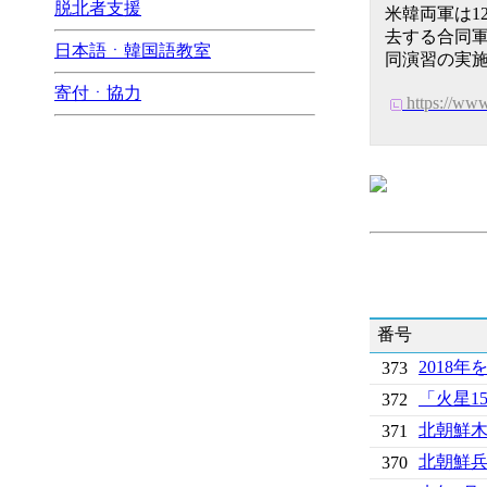
脱北者支援
米韓両軍は
去する合同
日本語ㆍ韓国語教室
同演習の実
寄付ㆍ協力
https://ww
番号
2018年
373
「火星1
372
北朝鮮
371
北朝鮮
370