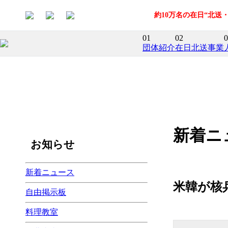
約10万名の在日“北
01
02
0
団体紹介
在日北送事業
新着ニ
お知らせ
新着ニュース
米韓が核
自由掲示板
料理教室