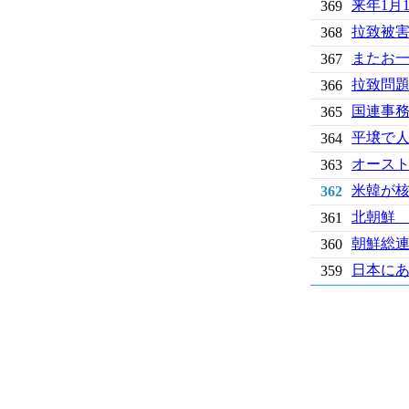
来年1月
369
拉致被
368
またお
367
拉致問
366
国連事
365
平壌で
364
オース
363
米韓が
362
北朝鮮
361
朝鮮総連
360
日本にあ
359