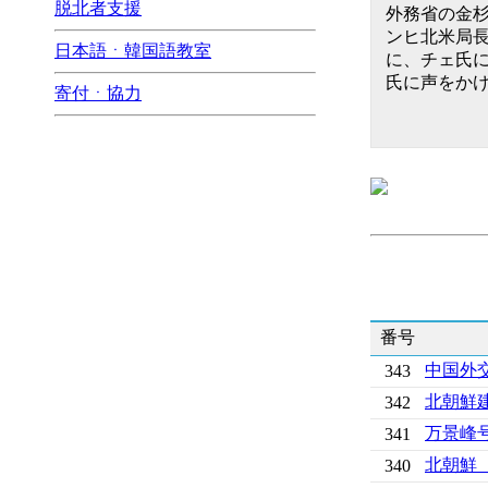
脱北者支援
外務省の金
ンヒ北米局
日本語ㆍ韓国語教室
に、チェ氏
氏に声をか
寄付ㆍ協力
番号
中国外
343
北朝鮮
342
万景峰
341
北朝鮮
340