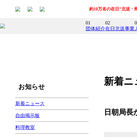
約10万名の在日“北送
01
02
0
団体紹介
在日北送事業
新着ニ
お知らせ
新着ニュース
日朝局長
自由掲示板
料理教室