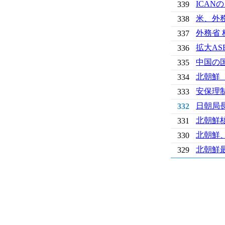
ICA
339
米、外
338
外務省 
337
拡大A
336
中国の
335
北朝鮮
334
安保理
333
日朝局
332
北朝鮮
331
北朝鮮
330
北朝鮮
329