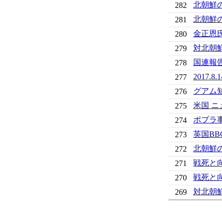
北朝鮮
282
北朝鮮
281
金正恩
280
対北朝
279
国連報
278
2017
277
グアム
276
米国 
275
ポプラ
274
英国B
273
北朝鮮
272
戦死と
271
戦死と
270
対北朝
269