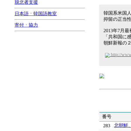
脱北者支援
韓国系米国
日本語ㆍ韓国語教室
抑留の正当
寄付ㆍ協力
2013年7
「共和国に
朝鮮新報の２
http://ww
番号
北朝鮮
283