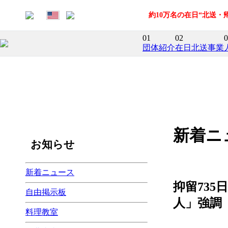
約10万名の在日“北送
01
02
0
団体紹介
在日北送事業
新着ニ
お知らせ
新着ニュース
抑留73
自由掲示板
人」強調
料理教室