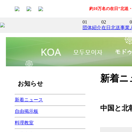
約10万名の在日“北
01
02
0
団体紹介
在日北送事業
新着ニ
お知らせ
新着ニュース
中国と北朝
自由掲示板
料理教室