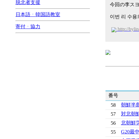
脱北者支援
今回の李スヨ
日本語ㆍ韓国語教室
이번 리 수용
寄付ㆍ協力
http://byl
番号
朝鮮半
58
対北朝
57
北朝鮮
56
G20
55