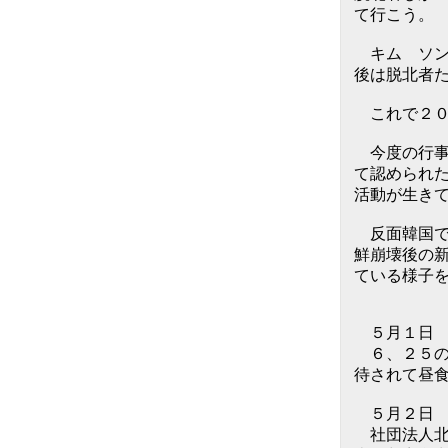
て行こう。
キム ソン
後は脱北者
これで２０１６
今度の行事
て認められ
活動が生き
反面韓国で
鮮崩壊後の
ている様子
５月１日
６、２５の
待されて昼
５月２日
社団法人北