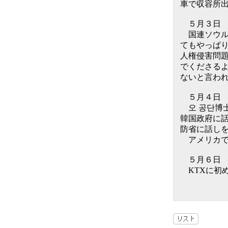
車で収容所出
５月３日
国連ソウル
てもやっぱ
人権侵害問
でくださる
ないと言わ
５月４日
오 공단博
韓国政府に
防省に話し
アメリカで
５月６日
KTXに初