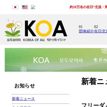
約10万名の在日“北送
01
02
団体紹介
在日北
新着ニ
お知らせ
新着ニュース
フリーダ