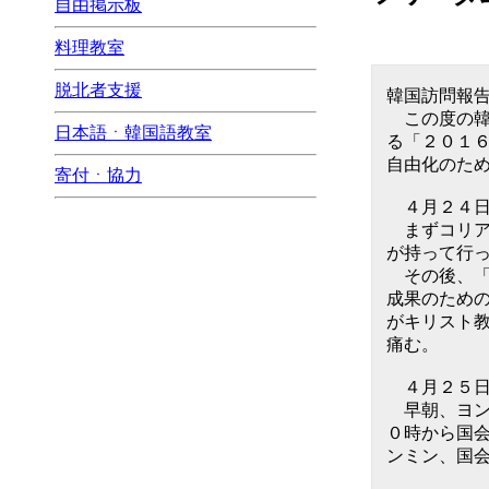
自由掲示板
料理教室
脱北者支援
韓国訪問報
この度の韓
日本語ㆍ韓国語教室
る「２０１６、
自由化のた
寄付ㆍ協力
４月２４
まずコリア
が持って行
その後、「
成果のため
がキリスト
痛む。
４月２５
早朝、ヨン
０時から国
ンミン、国