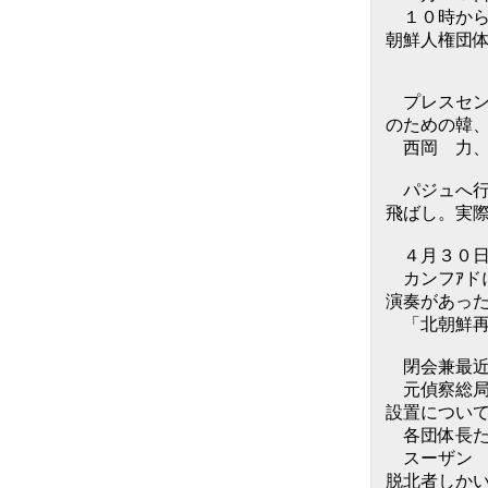
１０時から
朝鮮人権団
プレスセン
のための韓
西岡 力、
パジュへ行
飛ばし。実
４月３０
カンフｱドに
演奏があっ
「北朝鮮再
閉会兼最近
元偵察総局
設置につい
各団体長た
スーザン ソル
脱北者しか