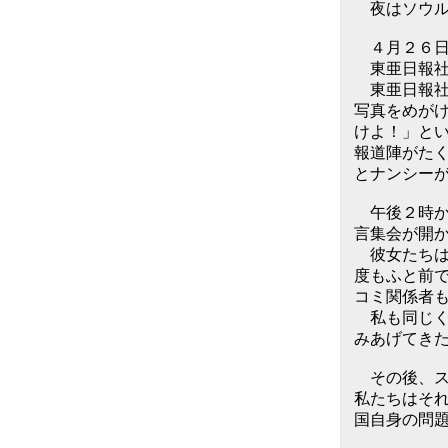
夜はソウル
４月２６
東亜日報社
東亜日報社
写真をめが
けよ！」と
報道陣がた
とナンシー
午後２時か
言集会が開
彼女たちは
度もふと前
コミ関係者
私も同じく
みあげてき
その後、ス
私たちはそ
国自身の問