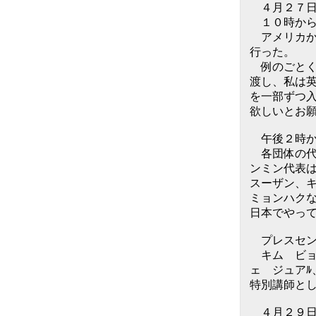
４月２７
１０時から
アメリカか
行った。
例のごとく
渡し、私は
を一部ずつ
欲しいとお
午後２時か
各団体の代
ンミン代表
スーザン、
ミョンハク
日本でやっ
プレスセン
キム ビョ
ェ ジュアﾙ
特別講師と
４月２９