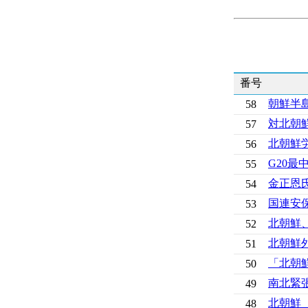
番号
朝鮮半
58
対北朝
57
北朝鮮
56
G20
55
金正恩
54
国連安保
53
北朝鮮、
52
北朝鮮外
51
「北朝
50
南北緊
49
北朝鮮
48