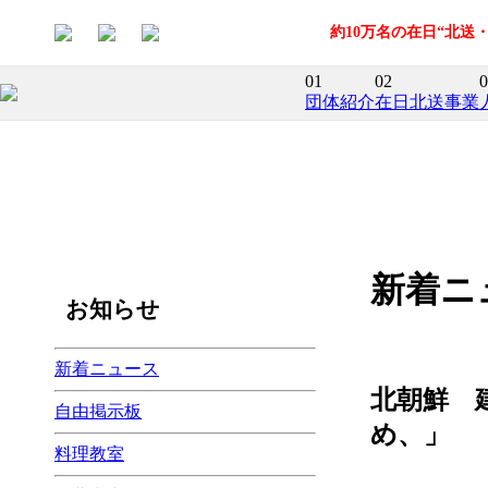
約10万名の在日“北
01
02
0
団体紹介
在日北送事業
新着ニ
お知らせ
新着ニュース
北朝鮮 
自由掲示板
め、」
料理教室