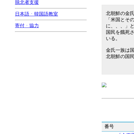
脱北者支援
北朝鮮の金
日本語ㆍ韓国語教室
「米国とそ
寄付ㆍ協力
に、、、」
国民を餓死
いる。
金氏一族は
北朝鮮の国
番号