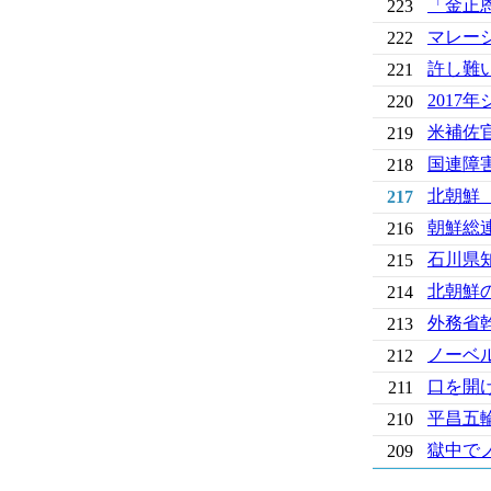
「金正
223
マレー
222
許し難
221
201
220
米補佐
219
国連障
218
北朝鮮
217
朝鮮総
216
石川県
215
北朝鮮
214
外務省
213
ノーベ
212
口を開
211
平昌五
210
獄中で
209