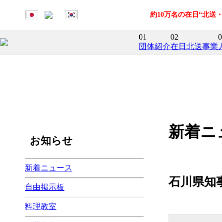
約10万名の在日“北
01
02
0
団体紹介
在日北送事業
新着ニ
お知らせ
新着ニュース
石川県知
自由掲示板
料理教室