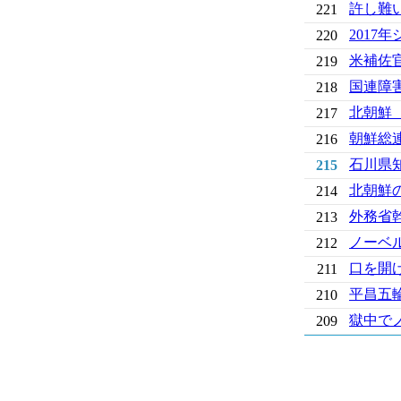
許し難
221
201
220
米補佐
219
国連障
218
北朝鮮
217
朝鮮総
216
石川県
215
北朝鮮
214
外務省
213
ノーベ
212
口を開
211
平昌五
210
獄中で
209