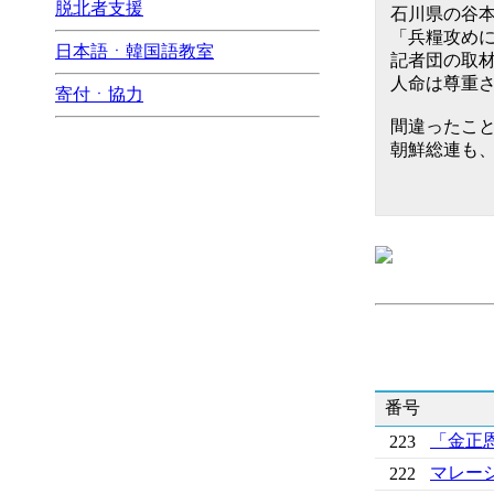
脱北者支援
石川県の谷本
「兵糧攻めに
日本語ㆍ韓国語教室
記者団の取
人命は尊重
寄付ㆍ協力
間違ったこ
朝鮮総連も
番号
「金正
223
マレー
222