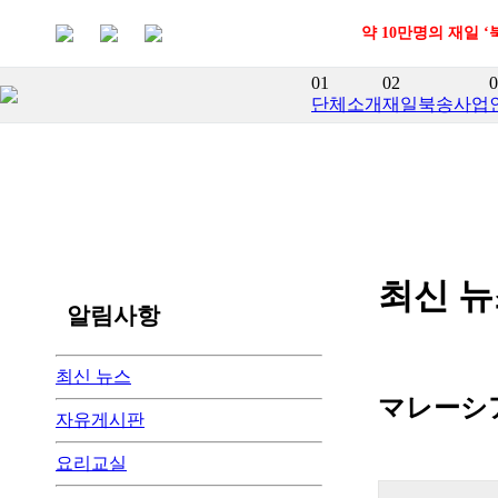
약 10만명의 재일 
01
02
0
단체소개
재일북송사업
최신 
알림사항
최신 뉴스
マレーシ
자유게시판
요리교실