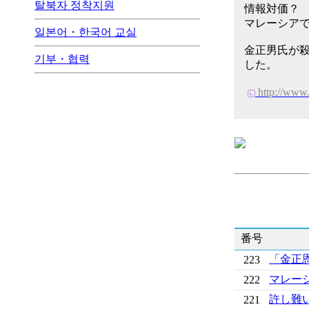
탈북자 정착지원
情報対価
マレーシア
일본어・한국어 교실
金正男氏が殺
기부・협력
した。
http://ww
番号
「金正
223
マレー
222
許し難
221