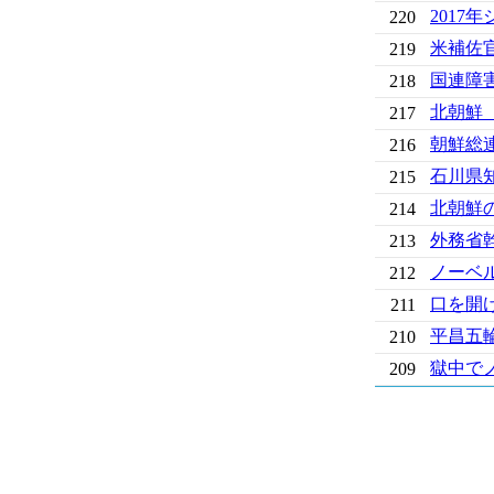
201
220
米補佐
219
国連障
218
北朝鮮
217
朝鮮総
216
石川県
215
北朝鮮
214
外務省
213
ノーベ
212
口を開
211
平昌五
210
獄中で
209