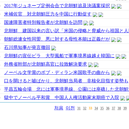
2017年ジュネーブ定例会合で北朝鮮追及決議案採択
0
米補佐官 対北朝鮮圧力を中国に行動促す
9
国連障害者特別報告者が北朝鮮を訪問
8
北朝鮮 建国以来の言い訳「米国の侵略と脅威から祖国と人
7
朝鮮総連女性同盟、悪に対する母性本能は正義だが
6
石川県知事が発言撤回
5
北朝鮮の宣伝ビラ 大型風船で軍事境界線越え韓国に
4
外務省幹部が北朝鮮高官に拉致解決要求
3
ノーベル文学賞のボブ・ディラン米国歌手の曲から
2
口を開けると嘘ばかり、北朝鮮当局者 非核化目指す姿勢も
1
平昌五輪会場 北には軍事境界線、公園には座礁した北朝鮮
0
獄中でノーベル平和賞 中国人人権活動家末期癌で入院
9
처음
이전
31
32
33
34
35
36
37
38
39