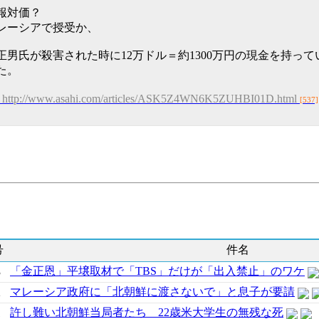
報対価？
レーシアで授受か、
正男氏が殺害された時に12万ドル＝約1300万円の現金を持っ
た。
http://www.asahi.com/articles/ASK5Z4WN6K5ZUHBI01D.html
[537]
号
件名
「金正恩」平壌取材で「TBS」だけが「出入禁止」のワケ
3
マレーシア政府に「北朝鮮に渡さないで」と息子が要請
2
許し難い北朝鮮当局者たち 22歳米大学生の無残な死
1