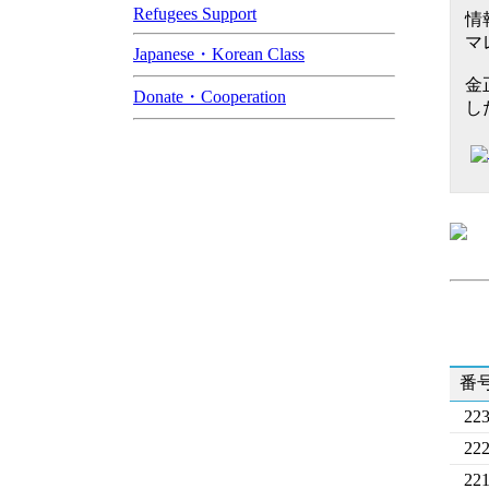
Refugees Support
情
マ
Japanese・Korean Class
金
Donate・Cooperation
し
番
22
22
22