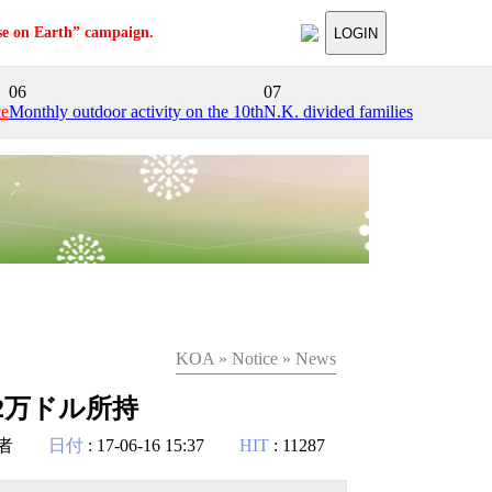
se on Earth” campaign.
LOGIN
06
07
ce
Monthly outdoor activity on the 10th
N.K. divided families
KOA » Notice » News
2万ドル所持
者
日付
: 17-06-16 15:37
HIT
: 11287