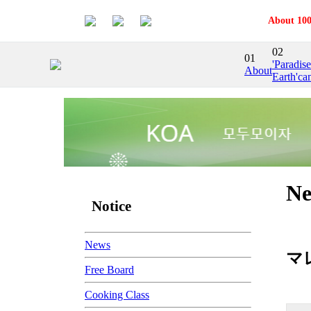
About 100
02
01
'Paradis
About
Earth'ca
Ne
Notice
News
マ
Free Board
Cooking Class