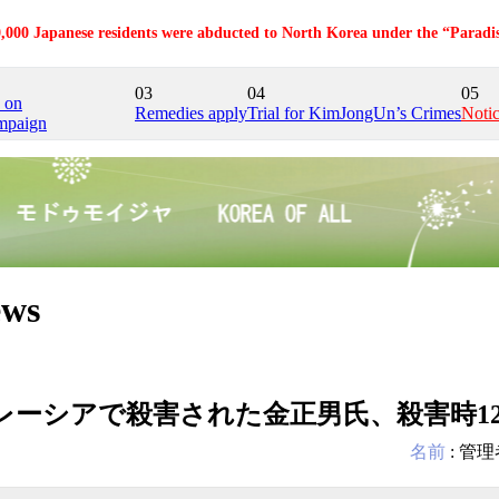
,000 Japanese residents were abducted to North Korea under the “Paradi
03
04
05
e on
Remedies apply
Trial for KimJongUn’s Crimes
Noti
mpaign
ws
レーシアで殺害された金正男氏、殺害時1
名前
:
管理