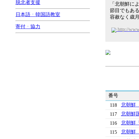
脱北者支援
「北朝鮮によ
節目でもあ
日本語ㆍ韓国語教室
容赦なく歳
寄付ㆍ協力
http://ww
番号
北朝鮮
118
北朝鮮
117
北朝鮮
116
北朝鮮
115