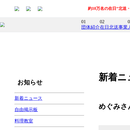
約10万名の在日“北
01
02
0
団体紹介
在日北送事業
新着ニ
お知らせ
新着ニュース
めぐみさ
自由掲示板
料理教室