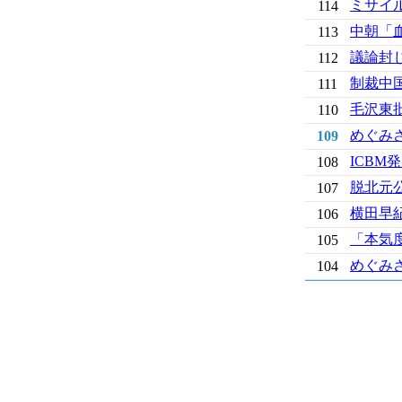
ミサイ
114
中朝「
113
議論封
112
制裁中
111
毛沢東
110
めぐみ
109
ICB
108
脱北元
107
横田早
106
「本気
105
めぐみ
104