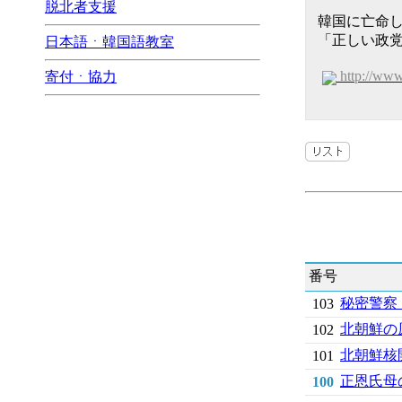
脱北者支援
韓国に亡命し
「正しい政
日本語ㆍ韓国語教室
http://ww
寄付ㆍ協力
番号
秘密警察
103
北朝鮮の
102
北朝鮮核
101
正恩氏母
100