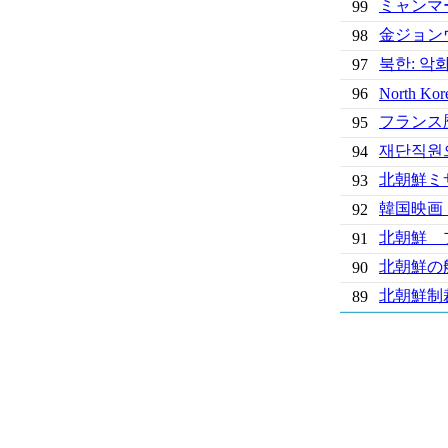
ミャンマ
99
金ジョン
98
북한: 악
97
96
North Kore
フランス
95
재단직원으
94
北朝鮮ミ
93
韓国映画
92
北朝鮮 
91
北朝鮮の
90
北朝鮮制
89