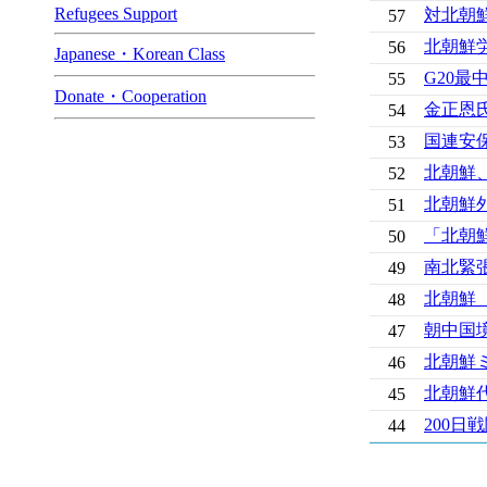
Refugees Support
対北朝
57
北朝鮮
56
Japanese・Korean Class
G20
55
Donate・Cooperation
金正恩
54
国連安保
53
北朝鮮、
52
北朝鮮外
51
「北朝
50
南北緊
49
北朝鮮
48
朝中国境
47
北朝鮮
46
北朝鮮
45
200
44