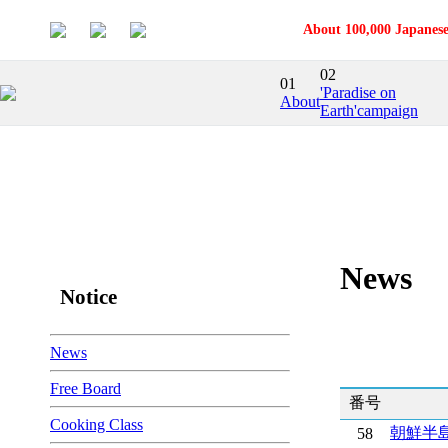
About 100,000 Japanese
02
01
'Paradise on
About
Earth'campaign
News
Notice
News
Free Board
番号
Cooking Class
朝鮮半
58