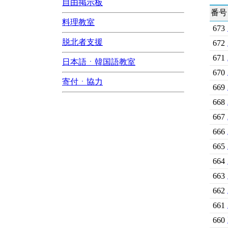
自由掲示板
番号
料理教室
673
脱北者支援
672
671
日本語ㆍ韓国語教室
670
寄付ㆍ協力
669
668
667
666
665
664
663
662
661
660