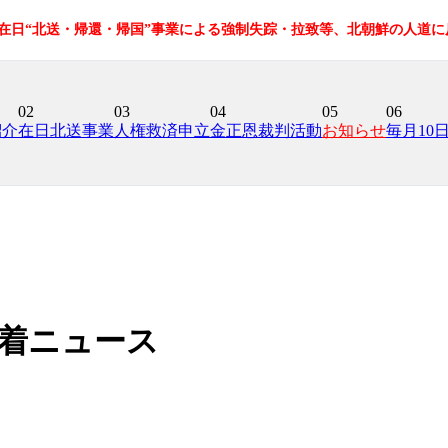
の在日“北送・帰還・帰国”事業による強制失踪・拉致等、北朝鮮の人道
02
03
04
05
06
紹介
在日北送事業
人権救済申立
金正恩裁判活動
お知らせ
毎月10
着ニュース