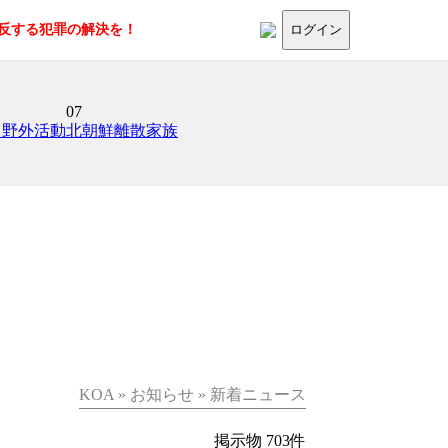
に反する犯罪の解決を！
ログイン
07
日野外活動
北朝鮮離散家族
KOA » お知らせ » 新着ニュース
掲示物 703件