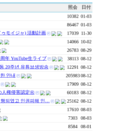
照会
日付
10382
01-03
86467
01-03
ドゥモイジャ) 活動計画
17039
11-30
14066
10-02
26783
08-29
周年 YouTube生ライブ
38113
08-12
활동 20주년 유튜브생방송
12291
08-12
대한 안내
205983
08-12
17909
08-12
の人権侵害認定㊗️
60183
08-12
진행되였고 인권피해 인…
25162
08-12
17610
08-03
7303
08-03
8584
08-01