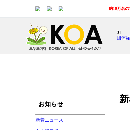
約10万名
01
団体
新
お知らせ
新着ニュース