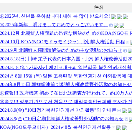
件名
㊗️2025년, 신년을 축하합니다! 새해 복 많이 받으세요!
㊗️2025年新年、明けましておめでとうございます。
2024.12月 北朝鮮人権問題の迅速な解決のためのKOA(NGOモ
2024.10月 KOA(NGOモドゥモイジャ）北朝鮮人権活動 日程
2024.9月 北朝鮮人権問題解決のための主な活動のお知らせ
2024.8.18(日) 川崎 栄子代表の日本入国・北朝鮮人権改善活動20
2024.8.18 (일) 가와사키 에이코대표의 일본입국-북한인권개선
2024년 8월 15일 (목) 일본 조총련앞 북한인권개선 야외활동에 
2024年8月15日 朝鮮総連前 北朝鮮人権改善野外活動のお知らせ
㊗️速報!!! 政府機関 初めて在日北送調査が行われて、約10万人
㊗️속보!!! 정부기관으로서 처음으로 재일북송인권피해 조사가 
2024.8.9(金) ”10日정기북한인권개선 야외활동"의 안내문
2024.8.9(金) ”10日定期北朝鮮人権改善野外活動”のお知らせ
KOA(NGO모두모이자）2024년8월 북한인권개선활동