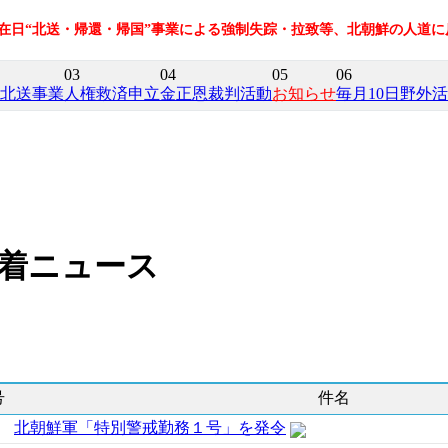
の在日“北送・帰還・帰国”事業による強制失踪・拉致等、北朝鮮の人道
03
04
05
06
北送事業
人権救済申立
金正恩裁判活動
お知らせ
毎月10日野外
着ニュース
号
件名
北朝鮮軍「特別警戒勤務１号」を発令