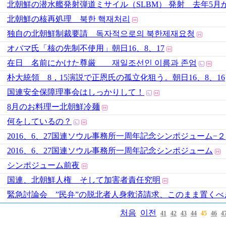
北朝鮮の潜水艦発射弾道ミサイル（SLBM） 発射 去年5月
北朝鮮の核再処理 북한 핵재처리
独自の北朝鮮制裁要請 독자적으로의 북한제재요청
オバマ氏「核の先制不使用」朝日16、8、17
在日 名前にかけた尊厳 재일조선인 이름과 존엄
朴大統領 8，15演説で正恩氏の孤立化狙う。朝日16、8、16
国連安全保障理事会はしっかりして！
8月のお料理ー北朝鮮冷麺
何をしているの？
2016、6、27国連ソウル事務所一周年記念シンポジューム−２
2016、6、27国連ソウル事務所一周年記念シンポジューム
シンポジューム前夜
国連、北朝鮮人権 そして加害者責任究明
緊急討論会 ”民弁”の脱北者人身救済請求、このまま置くべ
처음
이전
41
42
43
44
45
46
4