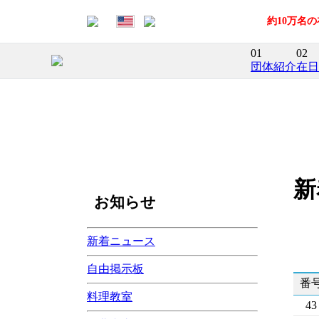
約10万名
01
02
団体紹介
在日
新
お知らせ
新着ニュース
自由掲示板
番
料理教室
43