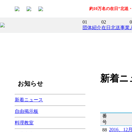
約10万名の在日“北
01
02
0
団体紹介
在日北送事業
新着ニ
お知らせ
新着ニュース
自由掲示板
番
号
料理教室
2016、
88