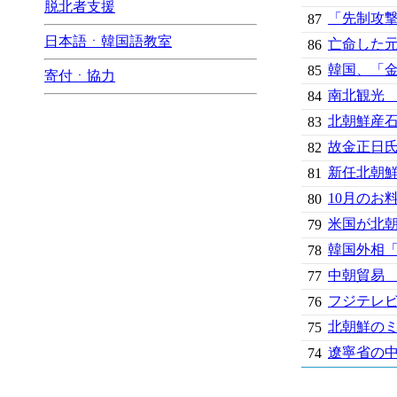
脱北者支援
「先制攻
87
日本語ㆍ韓国語教室
亡命した
86
韓国、「
85
寄付ㆍ協力
南北観光 
84
北朝鮮産
83
故金正日氏
82
新任北朝鮮
81
10月のお
80
米国が北
79
韓国外相
78
中朝貿易
77
フジテレ
76
北朝鮮のミ
75
遼寧省の中
74