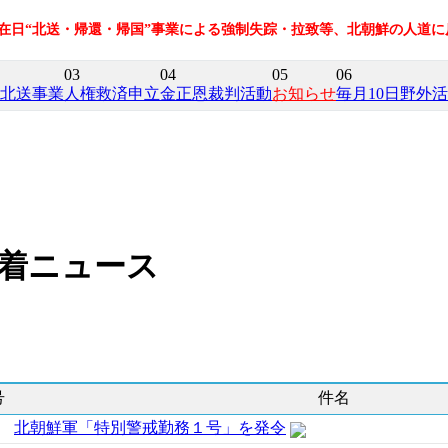
の在日“北送・帰還・帰国”事業による強制失踪・拉致等、北朝鮮の人道
03
04
05
06
北送事業
人権救済申立
金正恩裁判活動
お知らせ
毎月10日野外
着ニュース
号
件名
北朝鮮軍「特別警戒勤務１号」を発令