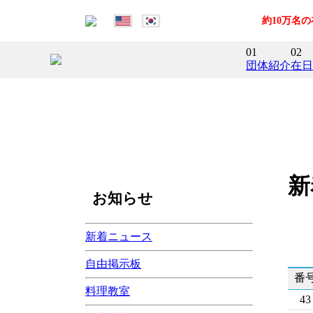
約10万名
01
02
団体紹介
在日
新
お知らせ
新着ニュース
自由掲示板
番
料理教室
43