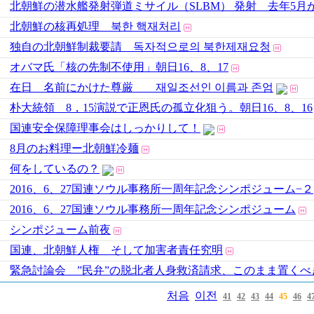
北朝鮮の潜水艦発射弾道ミサイル（SLBM） 発射 去年5月
北朝鮮の核再処理 북한 핵재처리
独自の北朝鮮制裁要請 독자적으로의 북한제재요청
オバマ氏「核の先制不使用」朝日16、8、17
在日 名前にかけた尊厳 재일조선인 이름과 존엄
朴大統領 8，15演説で正恩氏の孤立化狙う。朝日16、8、16
国連安全保障理事会はしっかりして！
8月のお料理ー北朝鮮冷麺
何をしているの？
2016、6、27国連ソウル事務所一周年記念シンポジューム−２
2016、6、27国連ソウル事務所一周年記念シンポジューム
シンポジューム前夜
国連、北朝鮮人権 そして加害者責任究明
緊急討論会 ”民弁”の脱北者人身救済請求、このまま置くべ
처음
이전
41
42
43
44
45
46
4