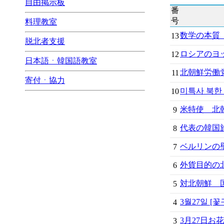
自由掲示板
番
号
料理教室
数学の本質
13
脱北者支援
ロシアのヨッ
12
日本語ㆍ韓国語教室
北朝鮮労働
11
寄付ㆍ協力
미특사 북한 
10
米特使 北朝
9
代表の韓国
8
ベルリンの壁
7
外貨目的の北
6
対北朝鮮 国
5
3월27일 [
4
3月27日
3