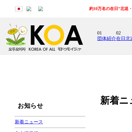
約10万名の在日“北
01
02
団体紹介
在日北
新着ニ
お知らせ
新着ニュース