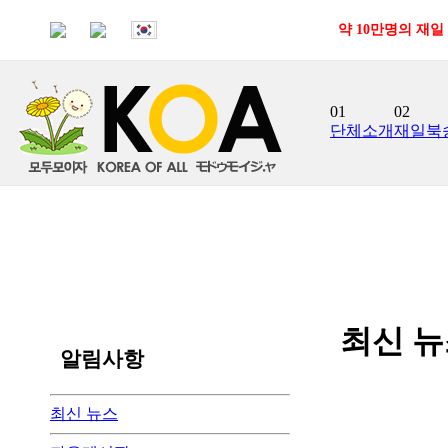
약 10만명의 재일
01
02
단체소개
재일북
최신 
알림사항
최신 뉴스