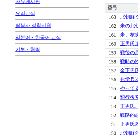
자유게시판
番号
요리교실
北朝鮮
163
탈북자 정착지원
米の北
162
米、核
161
일본어・한국어 교실
正男氏
160
기부・협력
戦後の
159
戦時の
158
金正男
157
化学兵
156
やって
155
犯行後
154
正男氏
153
戦略的
152
正男氏
151
北朝鮮
150