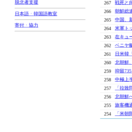
脱北者支援
戦死と
267
朝鮮総
266
日本語ㆍ韓国語教室
中国、
265
寄付ㆍ協力
米軍ト
264
在キュ
263
ベニヤ
262
日米韓「
261
北朝鮮
260
抑留7
259
中極上
258
「拉致
257
北朝鮮へ
256
旅客機
255
「米朝
254