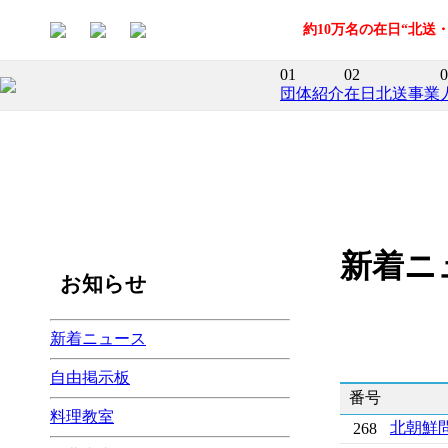
約10万名の在日“北
01
02
0
団体紹介
在日北送事業
新着ニ
お知らせ
新着ニュース
自由掲示板
番号
料理教室
北朝鮮
268