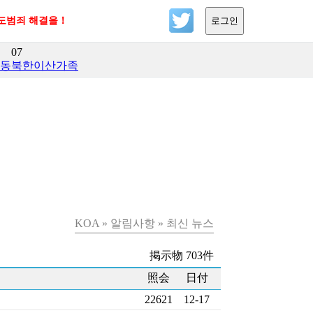
인도범죄 해결을！
로그인
07
활동
북한이산가족
KOA » 알림사항 » 최신 뉴스
掲示物 703件
照会
日付
22621
12-17