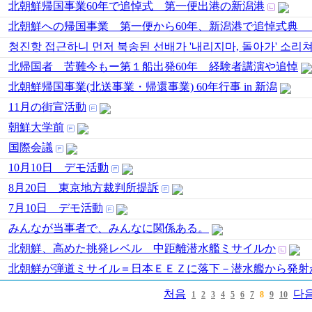
北朝鮮帰国事業60年で追悼式 第一便出港の新潟港
北朝鮮への帰国事業 第一便から60年、新潟港で追悼式典
청진항 접근하니 먼저 북송된 선배가 '내리지마, 돌아가' 소리
北帰国者 苦難今もー第１船出発60年 経験者講演や追悼
北朝鮮帰国事業(北送事業・帰還事業) 60年行事 in 新潟
11月の街宣活動
朝鮮大学前
国際会議
10月10日 デモ活動
8月20日 東京地方裁判所提訴
7月10日 デモ活動
みんなが当事者で、みんなに関係ある。
北朝鮮、高めた挑発レベル 中距離潜水艦ミサイルか
北朝鮮が弾道ミサイル＝日本ＥＥＺに落下－潜水艦から発射
처음
다
1
2
3
4
5
6
7
8
9
10