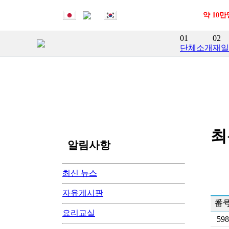
약 10
01
02
단체소개
재일
최
알림사항
최신 뉴스
자유게시판
番
요리교실
598