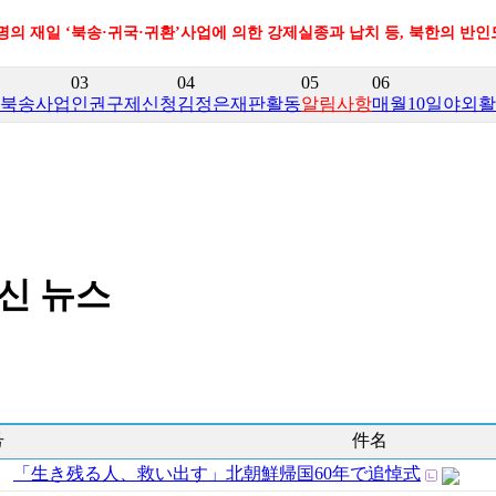
만명의 재일 ‘북송·귀국·귀환’사업에 의한 강제실종과 납치 등, 북한의 반
03
04
05
06
북송사업
인권구제신청
김정은재판활동
알림사항
매월10일야외
신 뉴스
号
件名
「生き残る人、救い出す」北朝鮮帰国60年で追悼式