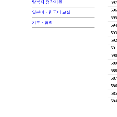
탈북자 정착지원
597
596
일본어・한국어 교실
595
기부・협력
594
593
592
591
590
589
588
587
586
585
584