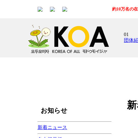
約10万名の
01
団体
新
お知らせ
新着ニュース