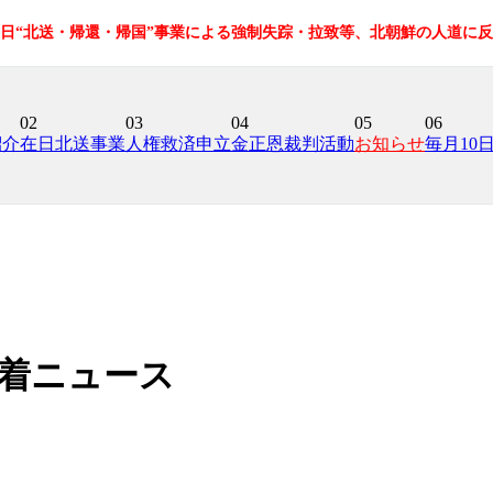
在日“北送・帰還・帰国”事業による強制失踪・拉致等、北朝鮮の人道に
02
03
04
05
06
紹介
在日北送事業
人権救済申立
金正恩裁判活動
お知らせ
毎月10
着ニュース