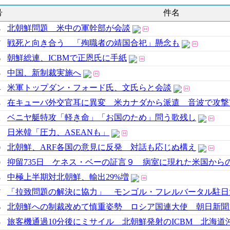
号
件名
北朝鮮問題 米中の軍幹部が会談
8
戦死と向き合う 「殉職者の靖国合祀」懸念も
7
朝鮮総連、ICBMで正恩氏に手紙
6
中国、新制裁実施へ
5
米軍トップダン・フォード氏、文氏らと会談
4
在キューバ外交官耳に異変 米カナダから派遣 音波で攻撃
3
ベニヤ艇特攻「軽き命」「お国のため」問う歌残し
2
日米韓「圧力、ASEANも」
1
北朝鮮、ARF各国の意見に反発 対話も応じぬ構え
0
抑留735日 ケネス・ベーの証言９ 病室に現れた米国から
9
中極上半期対北朝鮮、輸出29%増
8
「拉致問題の解決に協力」 モンゴル・フレルバータル駐日
7
北朝鮮への制裁改めて慎重姿勢 ロシア国連大使 朝日新聞17.
6
旅客機通過10分後にミサイル 北朝鮮発射のICBM 北海道
5