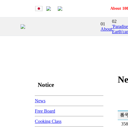
About 100
02
01
'Paradis
About
Earth'ca
Ne
Notice
News
Free Board
番
Cooking Class
358