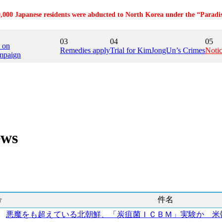
,000 Japanese residents were abducted to North Korea under the “Paradi
03
04
05
e on
Remedies apply
Trial for KimJongUn’s Crimes
Noti
mpaign
ws
号
件名
悪魔をも超えている北朝鮮、「炭疽菌ＩＣＢＭ」実験か 米