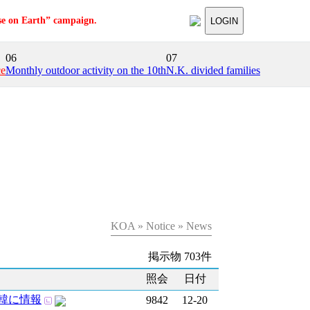
se on Earth” campaign.
LOGIN
06
07
ce
Monthly outdoor activity on the 10th
N.K. divided families
KOA » Notice » News
掲示物 703件
照会
日付
韓に情報
9842
12-20