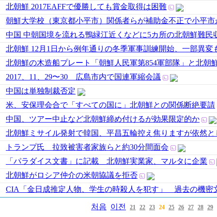
北朝鮮 2017EAFFで優勝しても賞金取得は困難
朝鮮大学校（東京都小平市）関係者らが補助金不正で小平市
中国 中朝国境を流れる鴨緑江近くなどに5カ所の北朝鮮難民
北朝鮮 12月1日から例年通りの冬季軍事訓練開始、一部異変
北朝鮮の木造船プレート「朝鮮人民軍第854軍部隊」と北朝鮮
2017、11、29〜30 広島市内で国連軍縮会議
中国は単独制裁否定
米、安保理会合で「すべての国に」北朝鮮との関係断絶要請
中国、ツアー中止など北朝鮮締め付けるが効果限定的か
北朝鮮ミサイル発射で韓国、平昌五輪控え焦りますが依然と
トランプ氏 拉致被害者家族らと約30分間面会
「パラダイス文書」に記載 北朝鮮実業家、マルタに企業
北朝鮮がロシア仲介の米朝協議を拒否
CIA「金日成推定人物、学生の時殺人を犯す」 過去の機密
처음
이전
21
22
23
24
25
26
27
28
29