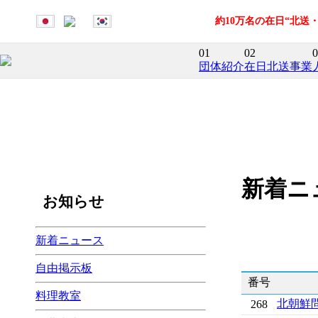
約10万名の在日“北
01
02
0
団体紹介
在日北送事業
新着ニ
お知らせ
新着ニュース
自由掲示板
番号
料理教室
北朝鮮
268