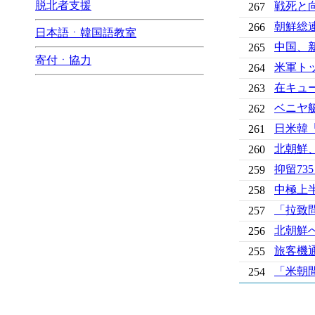
脱北者支援
戦死と
267
朝鮮総
266
日本語ㆍ韓国語教室
中国、
265
寄付ㆍ協力
米軍ト
264
在キュ
263
ベニヤ
262
日米韓「
261
北朝鮮
260
抑留7
259
中極上
258
「拉致
257
北朝鮮へ
256
旅客機
255
「米朝
254