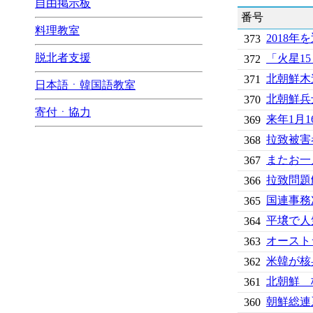
自由掲示板
番号
料理教室
2018年
373
脱北者支援
「火星1
372
北朝鮮木
371
日本語ㆍ韓国語教室
北朝鮮兵
370
寄付ㆍ協力
来年1月
369
拉致被害
368
またお一
367
拉致問題
366
国連事務
365
平壌で人
364
オースト
363
米韓が核
362
北朝鮮 
361
朝鮮総連
360