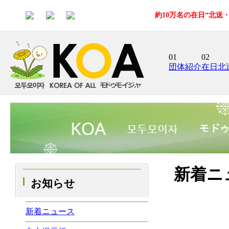
約10万名の在日“北
01
02
団体紹介
在日北
新着ニ
お知らせ
新着ニュース