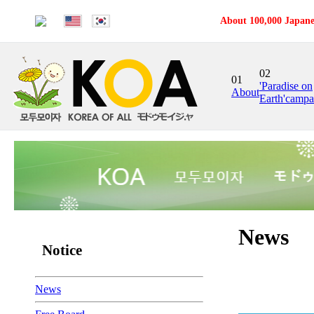
About 100,000 Japane
02
01
'Paradise on
About
Earth'campa
News
Notice
News