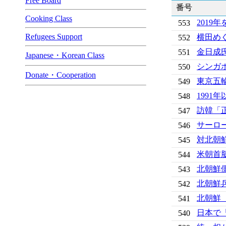
Free Board
番号
Cooking Class
2019
553
Refugees Support
横田め
552
金日成
551
Japanese・Korean Class
シンガ
550
Donate・Cooperation
東京五
549
199
548
訪韓「
547
サーロ
546
対北朝
545
米朝首
544
北朝鮮
543
北朝鮮
542
北朝鮮
541
日本で
540