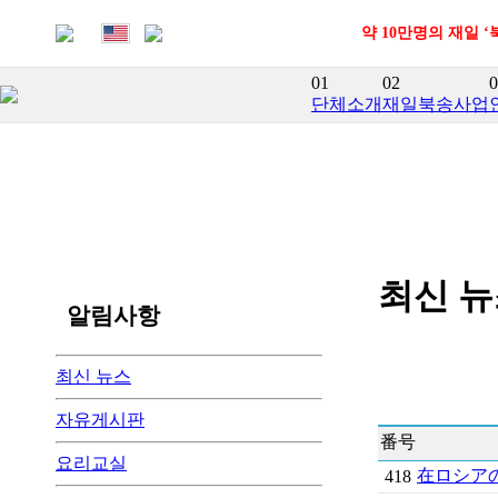
약 10만명의 재일 
01
02
0
단체소개
재일북송사업
최신 
알림사항
최신 뉴스
자유게시판
番号
요리교실
在ロシア
418