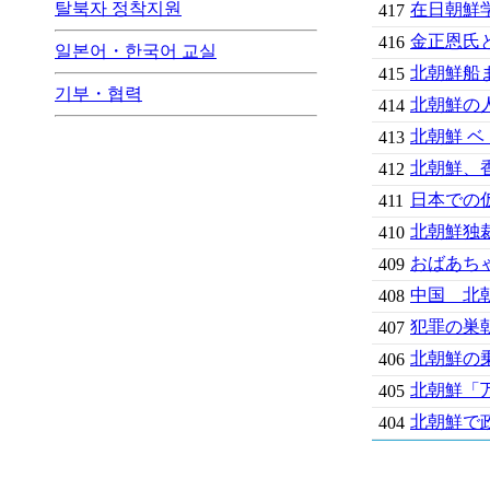
탈북자 정착지원
在日朝鮮
417
金正恩氏
416
일본어・한국어 교실
北朝鮮船
415
기부・협력
北朝鮮の
414
北朝鮮 ベ
413
北朝鮮、
412
日本での
411
北朝鮮独
410
おばあち
409
中国 北朝
408
犯罪の巣
407
北朝鮮の
406
北朝鮮「万
405
北朝鮮で
404