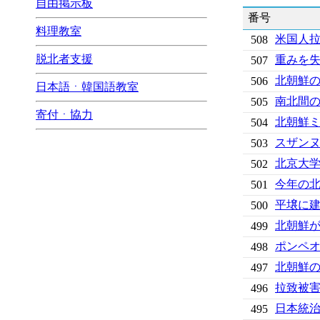
自由掲示板
番号
料理教室
米国人拉
508
脱北者支援
重みを
507
北朝鮮
506
日本語ㆍ韓国語教室
南北間の
505
寄付ㆍ協力
北朝鮮
504
スザン
503
北京大学
502
今年の
501
平壌に
500
北朝鮮
499
ポンペ
498
北朝鮮
497
拉致被
496
日本統
495