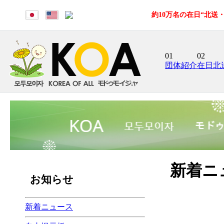
約10万名の在日“北
01
02
団体紹介
在日北
新着ニ
お知らせ
新着ニュース