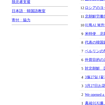
脱北者支援
ロシアのヨッ
12
日本語ㆍ韓国語教室
北朝鮮労働
11
寄付ㆍ協力
미특사 북한 
10
米特使 北朝
9
代表の韓国
8
ベルリンの壁
7
外貨目的の北
6
対北朝鮮 国
5
3월27일 
4
3月27日
3
2
We opened a 
홈페이지를 
1