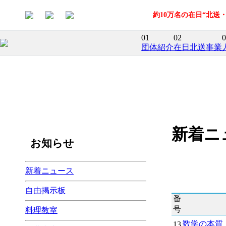
約10万名の在日“北
01
02
0
団体紹介
在日北送事業
新着ニ
お知らせ
新着ニュース
自由掲示板
番
号
料理教室
数学の本質
13