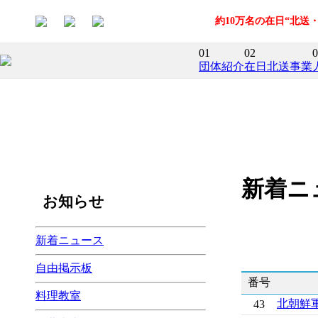
約10万名の在日“北
01
02
0
団体紹介
在日北送事業
新着ニ
お知らせ
新着ニュース
自由掲示板
番号
料理教室
北朝鮮
43