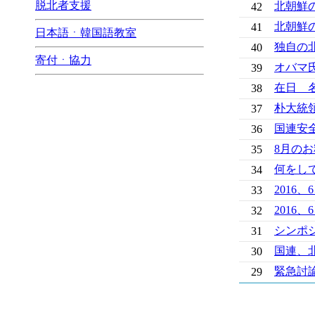
脱北者支援
北朝鮮
42
北朝鮮
41
日本語ㆍ韓国語教室
独自の
40
寄付ㆍ協力
オバマ氏
39
在日 
38
朴大統領
37
国連安
36
8月の
35
何をし
34
2016
33
2016
32
シンポ
31
国連、
30
緊急討
29