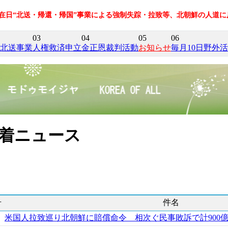
の在日“北送・帰還・帰国”事業による強制失踪・拉致等、北朝鮮の人道
03
04
05
06
北送事業
人権救済申立
金正恩裁判活動
お知らせ
毎月10日野外
着ニュース
号
件名
米国人拉致巡り北朝鮮に賠償命令 相次ぐ民事敗訴で計900