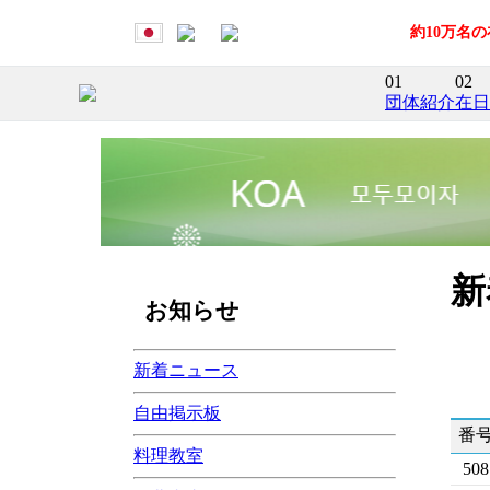
約10万名
01
02
団体紹介
在日
新
お知らせ
新着ニュース
自由掲示板
番
料理教室
508