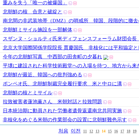
重みを失う「唯一の被爆国」
北朝鮮の核 合意と破綻と
南北間の非武装地帯（DMZ）の哨戒所 韓国、段階的に撤去
北朝鮮ミサイル施設を一部解体
スザンヌ・ショルティ氏米ディフェンスフォーラム財団会長
北京大学国際関係学院院長 賈慶国氏 非核化には平和協定と
今年の北朝鮮写真 中西部の田舎町の夕暮れ
平壌に建設された科学技術殿堂への入場を待つ、地方から来
北朝鮮が最近、韓国への批判強める
ポンペオ氏、北朝鮮制裁完全履行要求 米と中ロに溝
北朝鮮の核とミサイル
拉致被害者蓮池薫さん 米朝対話と拉致問題
日本統治期に動員された労働者遺骨返還南北共同実施
非核化をめぐる米朝の作業部会の設置に北朝鮮難色示す
처음
이전
11
12
13
14
15
16
17
18
19