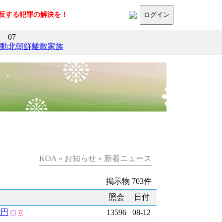
に反する犯罪の解決を！
ログイン
07
活動
北朝鮮離散家族
KOA » お知らせ » 新着ニュース
掲示物 703件
照会
日付
億円
13596
08-12