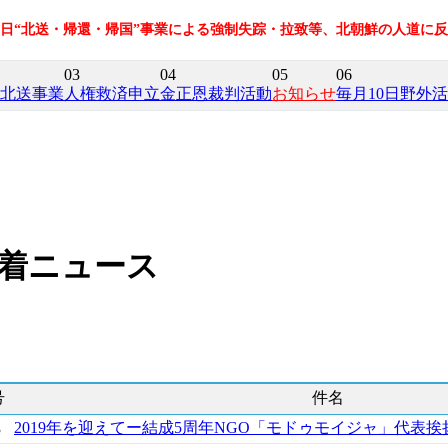
在日“北送・帰還・帰国”事業による強制失踪・拉致等、北朝鮮の人道に
03
04
05
06
北送事業
人権救済申立
金正恩裁判活動
お知らせ
毎月10日野外
着ニュース
号
件名
2019年を迎えてー結成5周年NGO「モドゥモイジャ」代表挨
3