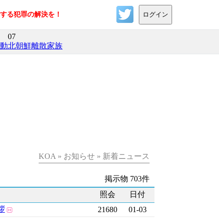
反する犯罪の解決を！
ログイン
07
活動
北朝鮮離散家族
KOA » お知らせ » 新着ニュース
掲示物 703件
照会
日付
拶
21680
01-03