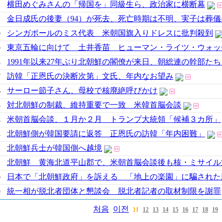
横田めぐみさんの「帰国を」同級生ら、政治家に横断幕
2
金日成氏の後妻（94）が死去、死亡時期は不明、実子は葬
1
シンガポールのミス代表 米朝国旗入りドレスに批判殺到
0
東京五輪に向けて 土井香苗 ヒューマン・ライツ・ウォッ
9
1991年以来27年ぶり北朝鮮の閣僚が来日、朝総連の幹部た
8
訪韓「正恩氏の決断次第」文氏、年内なお望み
7
サーロー節子さん、母校で核廃絶呼びかけ
6
対北朝鮮の制裁、維持重要で一致 米韓首脳会談
5
米朝首脳会談、１月か２月 トランプ大統領「候補３カ所」
4
北朝鮮側が韓国要請に返答 正恩氏の訪韓「年内困難」
3
北朝鮮兵士が韓国側へ越境
2
北朝鮮 黄海北道平山郡で、米朝首脳会談後も核・ミサイル
1
日本で「北朝鮮政府」を訴える 「地上の楽園」に騙された
0
統一相が脱北者団体と懇談会 脱北者記者の取材制限を謝罪
9
처음
이전
11
12
13
14
15
16
17
18
19