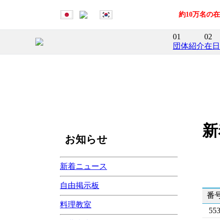
約10万名の
01
02
団体紹介
在日
新
お知らせ
新着ニュース
自由掲示板
番
料理教室
55