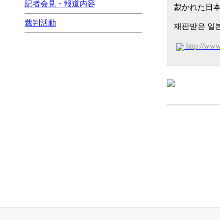
記者会見・報道内容
裁かれた日本
裁判活動
재판받은 일본
http://ww