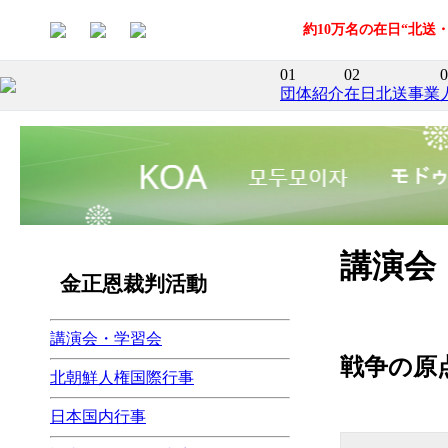
約10万名の在日“北
01
02
0
団体紹介
在日北送事業
講演会
金正恩裁判活動
講演会・学習会
戦争の原
北朝鮮人権国際行事
日本国内行事