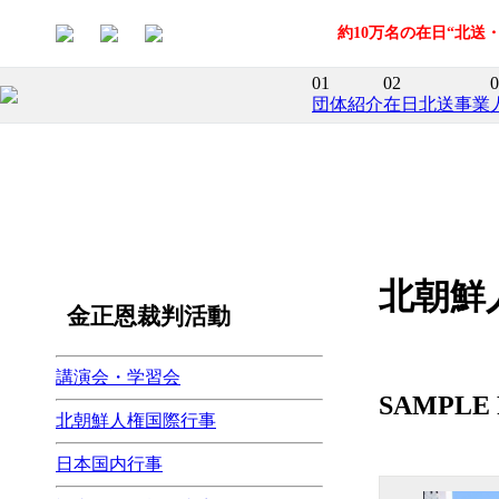
約10万名の在日“北
01
02
0
団体紹介
在日北送事業
北朝鮮
金正恩裁判活動
講演会・学習会
SAMPLE 
北朝鮮人権国際行事
日本国内行事