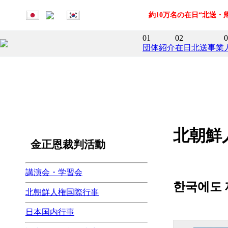
約10万名の在日“北送
01
02
0
団体紹介
在日北送事業
北朝鮮
金正恩裁判活動
講演会・学習会
한국에도 
北朝鮮人権国際行事
日本国内行事