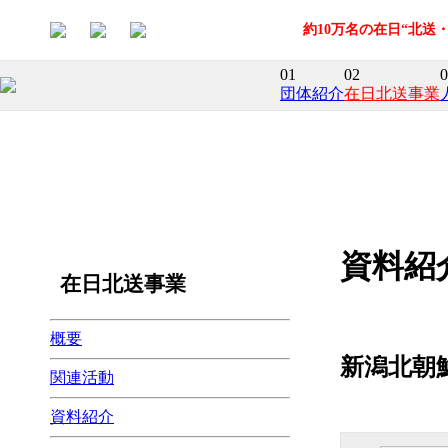
約10万名の在日“北
01
02
0
団体紹介
在日北送事業
資料紹
在日北送事業
概要
新潟北朝
関連活動
資料紹介