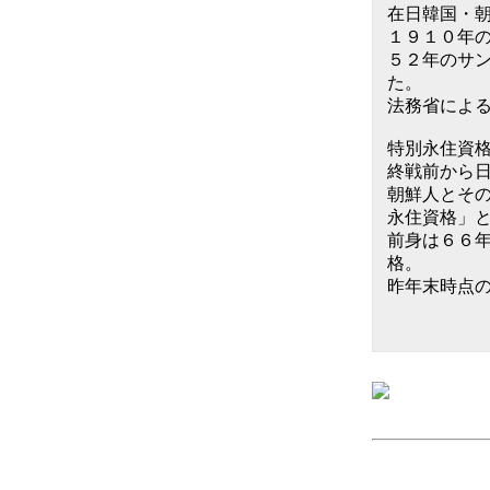
在日韓国・朝
１９１０年
５２年のサ
た。
法務省によ
特別永住資格（
終戦前から
朝鮮人とそ
永住資格」
前身は６６
格。
昨年末時点