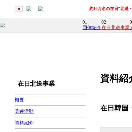
約10万名の在日“北
01
02
0
団体紹介
在日北送事業
資料紹
在日北送事業
概要
在日韓国
関連活動
資料紹介